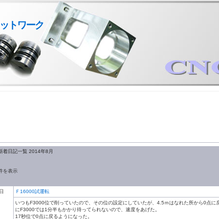
ットワーク
新着日記一覧 2014年8月
件を表示
7日
Ｆ16000試運転
いつもF3000位で削っていたので、その位の設定にしていたが、4.5ｍはなれた所から0点に
にF3000では1分半もかかり待ってられないので、速度をあげた。
17秒位で0点に戻るようになった。