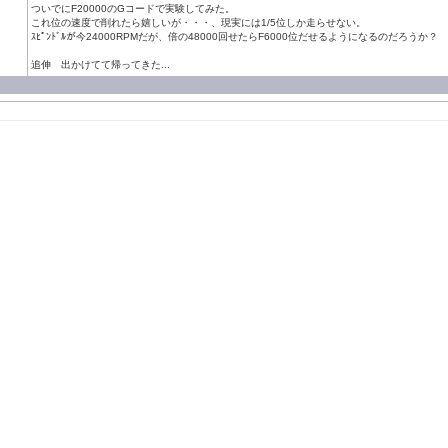
ついでにF20000のGコードで実験してみた。
これ位の速度で削れたら嬉しいが・・・、現実には1/5位しか走らせない。
ｽﾋﾟﾝﾄﾞﾙが今24000RPMだが、倍の48000回せたらF6000位だせるようになるのだろうか？
追伸 出かけてて帰ってきた...