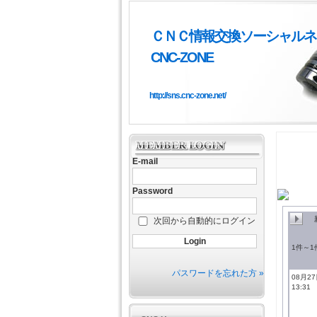
ＣＮＣ情報交換ソーシャルネ
CNC-ZONE
http://sns.cnc-zone.net/
E-mail
Password
次回から自動的にログイン
1件～1
パスワードを忘れた方 »
08月2
13:31